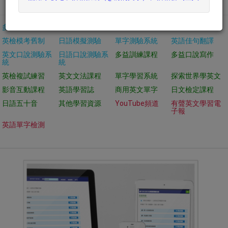
日文學習測驗
客製化系統
專業英文
多益模擬測驗
英檢模擬測驗
托福模擬測驗
雅思模擬測驗
英檢模考舊制
日語模擬測驗
單字測驗系統
英語佳句翻譯
英文口說測驗系
日語口說測驗系
多益訓練課程
多益口說寫作
統
統
英檢複試練習
英文文法課程
單字學習系統
探索世界學英文
影音互動課程
英語學習誌
商用英文單字
日文檢定課程
日語五十音
其他學習資源
YouTube頻道
有聲英文學習電
子報
英語單字檢測