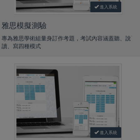
進入系統
雅思模擬測驗
專為雅思學術組量身訂作考題，考試內容涵蓋聽、說`
讀、寫四種模式
進入系統